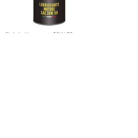
1L Agip Novecento 20W-50
20L Titan SuperGear 97305 SAE