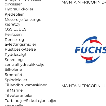
MAINTAIN FRICOFIN D
girkasser
Hydraulikkoljer
Kjedeoljer
Motorolje for tunge
kjøretøy
OSS LUBES
Pentosin
Rense- og
avfettingsmidler
Rustbeskyttelse
Ryddesalg!
Servo- og
sentralhydraulikkolje
Silkolene
Smørefett
Spindeloljer
Til landbruksmaskiner
MAINTAIN FRICOFIN LL
Til Marine
Til veteranbiler
Turbinoljer/Sirkulasjonsoljer
Vangeolje