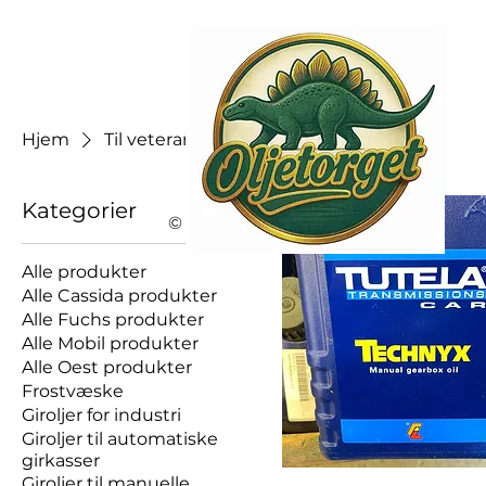
Hjem
Til veteranbiler
Kategorier
© 2026 av OLJETORGET AS
Alle produkter
Alle Cassida produkter
Alle Fuchs produkter
Alle Mobil produkter
Alle Oest produkter
Frostvæske
Giroljer for industri
Giroljer til automatiske
girkasser
Giroljer til manuelle