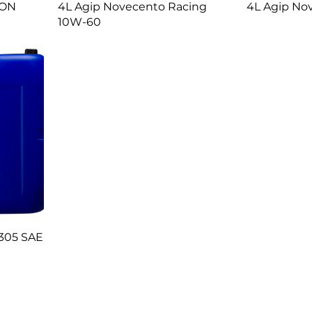
ION
4L Agip Novecento Racing
4L Agip No
10W-60
7305 SAE