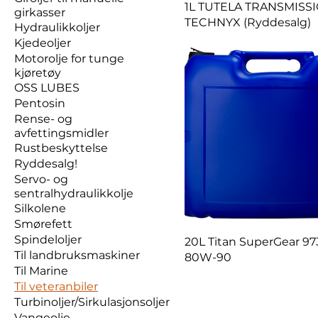
1L TUTELA TRANSMISS
girkasser
TECHNYX (Ryddesalg)
Hydraulikkoljer
Kjedeoljer
Motorolje for tunge
kjøretøy
OSS LUBES
Pentosin
Rense- og
avfettingsmidler
Rustbeskyttelse
Ryddesalg!
Servo- og
sentralhydraulikkolje
Silkolene
Smørefett
Spindeloljer
20L Titan SuperGear 9
Til landbruksmaskiner
80W-90
Til Marine
Til veteranbiler
Turbinoljer/Sirkulasjonsoljer
Vangeolje