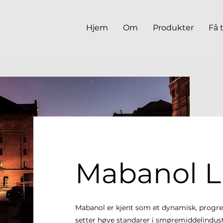
Hjem
Om
Produkter
Få 
Mabanol L
Mabanol er kjent som et dynamisk, progr
setter høye standarer i smøremiddelindust