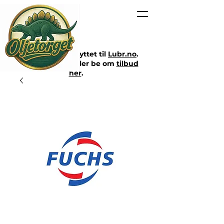
Nettbutikken er flyttet til
Lubr.no
.
Klikk på lenken eller be om
tilbud
her
.