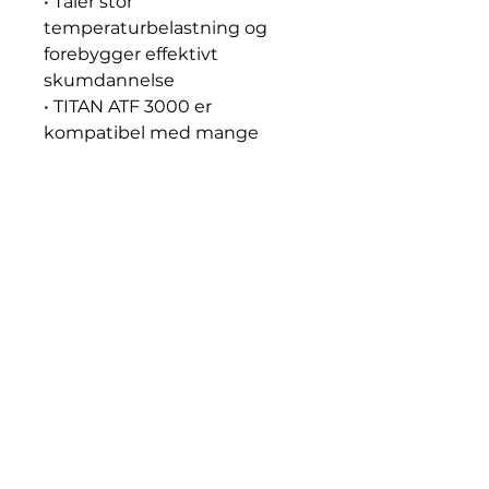
• Tåler stor
temperaturbelastning og
forebygger effektivt
skumdannelse
• TITAN ATF 3000 er
kompatibel med mange
pakningsmaterialer
Godkjennelser:
• MAN 339 TYPE L2/V1/Z1
• MB-APPROVAL 236.1
• VOITH H55.6335.xx
• ZF TE-ML 04D, 14A
(ZF000720)
FUCHS Anbefaling:
• DEXRON II (D)