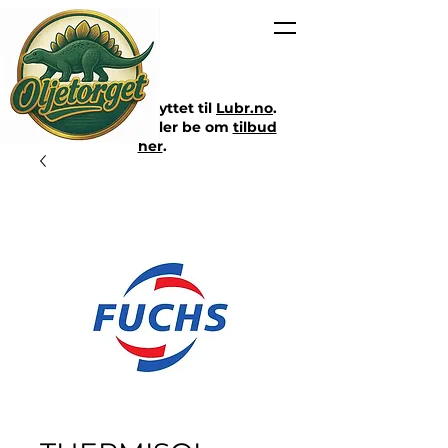
Nettbutikken er flyttet til
Lubr.no
.
Klikk på lenken eller be om
tilbud
her
.