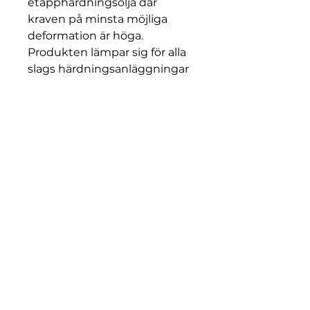
etapphärdningsolja där
kraven på minsta möjliga
deformation är höga.
Produkten lämpar sig för alla
slags härdningsanläggningar
inklusive öppna tankar,
förseglade härdugnar och
kontinuerliga ugnar. I
härdsystem bör
oljetemperaturen under
normala förhållanden vara 50-
100 °C.
Egenskaper och fördelar
• Används främst som
etapphärdningsolja • Lämpar
sig för alla slags
härdningsanläggningar • Hög