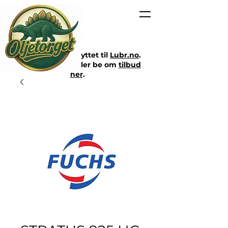
Nettbutikken er flyttet til
Lubr.no
.
Klikk på lenken eller be om
tilbud
her
.