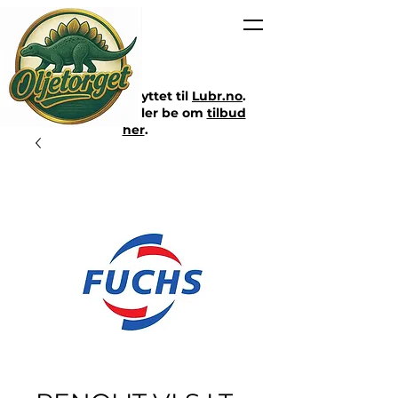
Nettbutikken er flyttet til
Lubr.no
.
Klikk på lenken eller be om
tilbud
her
.