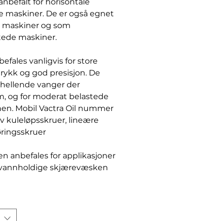
r anbefalt for horisontale
e maskiner. De er også egnet
re maskiner og som
stede maskiner.
befales vanligvis for store
rykk og god presisjon. De
g hellende vanger der
, og for moderat belastede
nen. Mobil Vactra Oil nummer
av kuleløpsskruer, lineære
øringsskruer
n anbefales for applikasjoner
 vannholdige skjærevæsken