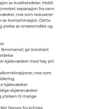
sjon av kvalitetsdeler. Mobil
utmerket separasjon fra vann
væsker, noe som reduserer
er av kontaminasjon. Dette
 og ytelse av smøremidlet og
per
ip" fenomenet; gir konstant
eidelse
t for kjølevæsker med høy pH
ialkombinasjoner, noe som
lidering
rte kjølevæsker
oldige skjærevæsker
g ytelsen til mange
et fjernes fra kritiske