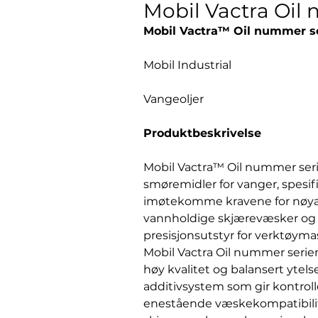
Mobil Vactra Oil n
Mobil Vactra™ Oil nummer 
Mobil Industrial
Vangeoljer
Produktbeskrivelse
Mobil Vactra™ Oil nummer seri
smøremidler for vanger, spesifik
imøtekomme kravene for nøyak
vannholdige skjærevæsker og 
presisjonsutstyr for verktøyma
Mobil Vactra Oil nummer serien 
høy kvalitet og balansert ytel
additivsystem som gir kontroll
enestående væskekompatibilit