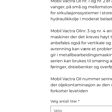
Mobil Vactra Oil nr. 1 og nr. 2 e
vanger, på små og mellomstor
for sirkulasjonssystemer i sto
hydraulikkolje i moderat bela
Mobil Vactra Oilnr. 3 og nr. 4 an
maskiner der det kreves høyt t
anbefales også for vertikale o
avrenning kan være et problem
gir i metallbearbeidingsmaski
serien kan brukes til smøring 
føringer, dreiebenker og overf
Mobil Vactra Oil nummer serine
der oljekontaminasjon av den
forkorter levetiden
Velg antall liter
*
Velg