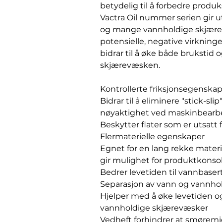
betydelig til å forbedre produk
Vactra Oil nummer serien gir 
og mange vannholdige skjære
potensielle, negative virkning
bidrar til å øke både brukstid
skjærevæsken.
Kontrollerte friksjonsegenska
Bidrar til å eliminere "stick-sl
nøyaktighet ved maskinbearb
Beskytter flater som er utsat
Flermaterielle egenskaper
Egnet for en lang rekke mater
gir mulighet for produktkonso
Bedrer levetiden til vannbase
Separasjon av vann og vannh
Hjelper med å øke levetiden o
vannholdige skjærevæsker
Vedheft forhindrer at smøremidl