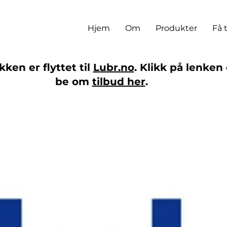
Hjem
Om
Produkter
Få 
ken er flyttet til
Lubr.no
. Klikk på lenken 
be om
tilbud her
.