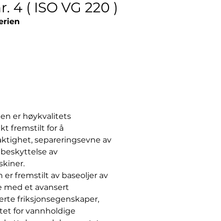
r. 4 ( ISO VG 220 )
serien
en er høykvalitets
t fremstilt for å
tighet, separeringsevne av
beskyttelse av
skiner.
er fremstilt av baseoljer av
se med et avansert
erte friksjonsegenskaper,
et for vannholdige