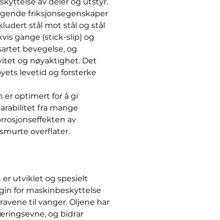
kyttelse av deler og utstyr.
agende friksjonsegenskaper
ludert stål mot stål og stål
is gange (stick-slip) og
sartet bevegelse, og
itet og nøyaktighet. Det
øyets levetid og forsterke
 er optimert for å gi
rabilitet fra mange
rrosjonseffekten av
murte overflater.
er utviklet og spesielt
rgin for maskinbeskyttelse
kravene til vanger. Oljene har
ringsevne, og bidrar