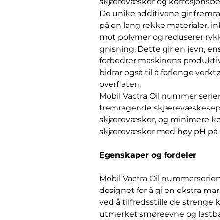
skjærevæsker og korrosjonsbes
De unike additivene gir fremr
på en lang rekke materialer, ink
mot polymer og reduserer rykkv
gnisning. Dette gir en jevn, en
forbedrer maskinens produktiv
bidrar også til å forlenge verkt
overflaten.
Mobil Vactra Oil nummer serien
fremragende skjærevæskesepa
skjærevæsker, og minimere ko
skjærevæsker med høy pH på s
Egenskaper og fordeler
Mobil Vactra Oil nummerserien 
designet for å gi en ekstra ma
ved å tilfredsstille de strenge 
utmerket smøreevne og lastbæ