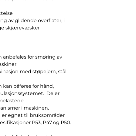
ttelse
ng av glidende overflater, i
ge skjærevæsker
n anbefales for smøring av
askiner.
inasjon med støpejern, stål
 kan påføres for hånd,
irkulasjonssystemet. De er
 belastede
anismer i maskinen.
 er egnet til bruksområder
esifikasjoner P53, P47 og P50.