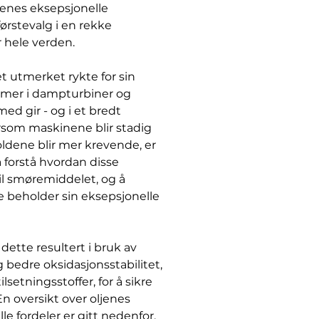
jenes eksepsjonelle
 førstevalg i en rekke
 hele verden.
t utmerket rykte for sin
temer i dampturbiner og
med gir - og i et bredt
ersom maskinene blir stadig
dene blir mer krevende, er
å forstå hvordan disse
il smøremiddelet, og å
e beholder sin eksepsjonelle
dette resultert i bruk av
g bedre oksidasjonsstabilitet,
setningsstoffer, for å sikre
En oversikt over oljenes
e fordeler er gitt nedenfor.