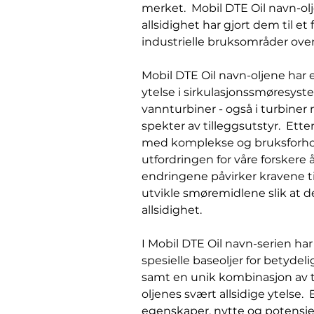
merket. Mobil DTE Oil navn-ol
allsidighet har gjort dem til et
industrielle bruksområder over
Mobil DTE Oil navn-oljene har e
ytelse i sirkulasjonssmøresys
vannturbiner - også i turbiner 
spekter av tilleggsutstyr. Ett
med komplekse og bruksforhol
utfordringen for våre forskere 
endringene påvirker kravene t
utvikle smøremidlene slik at d
allsidighet.
I Mobil DTE Oil navn-serien har 
spesielle baseoljer for betydeli
samt en unik kombinasjon av til
oljenes svært allsidige ytelse. 
egenskaper, nytte og potensiell