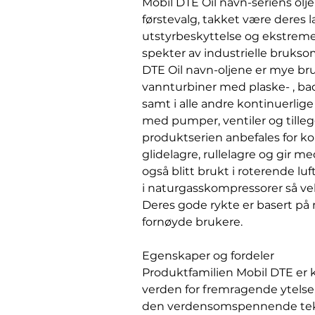
Mobil DTE Oil navn-seriens olj
førstevalg, takket være deres 
utstyrbeskyttelse og ekstreme 
spekter av industrielle brukso
DTE Oil navn-oljene er mye br
vannturbiner med plaske- , ba
samt i alle andre kontinuerlig
med pumper, ventiler og tille
produktserien anbefales for ko
glidelagre, rullelagre og gir med
også blitt brukt i roterende l
i naturgasskompressorer så v
Deres gode rykte er basert på
fornøyde brukere.
Egenskaper og fordeler
Produktfamilien Mobil DTE er k
verden for fremragende ytelse
den verdensomspennende tekn