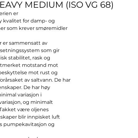
EAVY MEDIUM (ISO VG 68)
erien er
 kvalitet for damp- og
mer som krever smøremidler
er er sammensatt av
tilsetningssystem som gir
k stabilitet, rask og
utmerket motstand mot
beskyttelse mot rust og
orårsaket av saltvann. De har
enskaper. De har høy
inimal variasjon i
ariasjon, og minimalt
 Takket være oljenes
kaper blir innpisket luft
gås pumpekavitasjon og