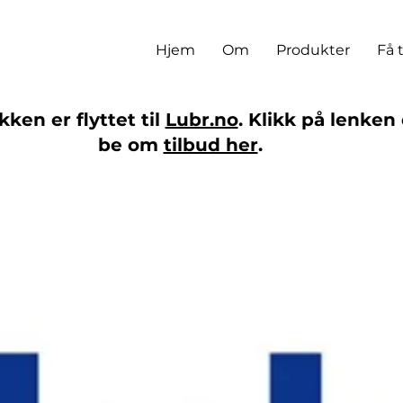
Hjem
Om
Produkter
Få 
ken er flyttet til
Lubr.no
. Klikk på lenken 
be om
tilbud her
.