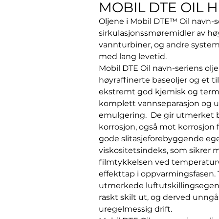
MOBIL DTE OIL H
Oljene i Mobil DTE™ Oil navn-s
sirkulasjonssmøremidler av høy
vannturbiner, og andre syste
med lang levetid.
Mobil DTE Oil navn-seriens olj
høyraffinerte baseoljer og et 
ekstremt god kjemisk og termis
komplett vannseparasjon og 
emulgering. De gir utmerket 
korrosjon, også mot korrosjon f
gode slitasjeforebyggende eg
viskositetsindeks, som sikrer m
filmtykkelsen ved temperaturv
effekttap i oppvarmingsfasen.
utmerkede luftutskillingsegens
raskt skilt ut, og derved unn
uregelmessig drift.