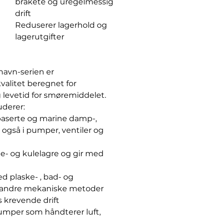
bråkete og uregelmessig
drift
Reduserer lagerhold og
lagerutgifter
navn-serien er
valitet beregnet for
levetid for smøremiddelet.
uderer:
baserte og marine damp-,
 også i pumper, ventiler og
de- og kulelagre og gir med
ed plaske- , bad- og
r andre mekaniske metoder
 krevende drift
per som håndterer luft,