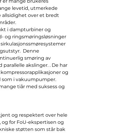
er er mange brukeres
lange levetid, utmerkede
allsidighet over et bredt
mråder.
ukt i dampturbiner og
d- og ringsmøringsløsninger
e sirkulasjonssmøresystemer
ggsutstyr. Denne
ntinuerlig smøring av
 parallelle akslinger. . De har
uftkompressorapplikasjoner og
el som i vakuumpumper.
 mange tiår med suksess og
jent og respektert over hele
, og for FoU-ekspertisen og
iske støtten som står bak