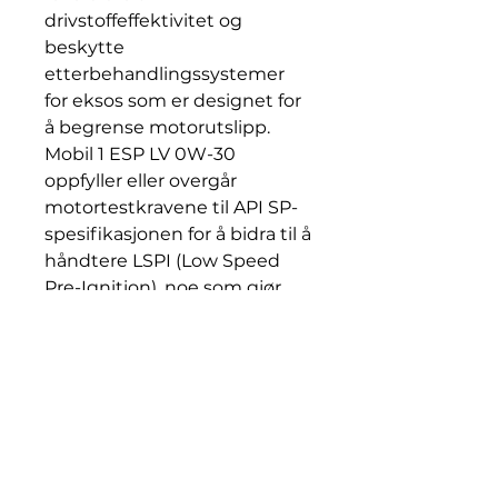
drivstoffeffektivitet og
beskytte
etterbehandlingssystemer
for eksos som er designet for
å begrense motorutslipp.
Mobil 1 ESP LV 0W-30
oppfyller eller overgår
motortestkravene til API SP-
spesifikasjonen for å bidra til å
håndtere LSPI (Low Speed
Pre-Ignition), noe som gjør
den til et foretrukket valg for
mindre, turboladede
bensinmotorer med direkte
innsprøytning.
• Mobil 1 ESP LV 0W-30
anbefales ikke for totakts-