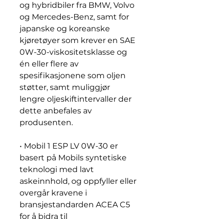
og hybridbiler fra BMW, Volvo
og Mercedes-Benz, samt for
japanske og koreanske
kjøretøyer som krever en SAE
0W-30-viskositetsklasse og
én eller flere av
spesifikasjonene som oljen
støtter, samt muliggjør
lengre oljeskiftintervaller der
dette anbefales av
produsenten.
• Mobil 1 ESP LV 0W-30 er
basert på Mobils syntetiske
teknologi med lavt
askeinnhold, og oppfyller eller
overgår kravene i
bransjestandarden ACEA C5
for å bidra til