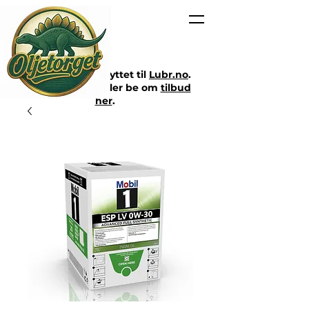
Nettbutikken er flyttet til
Lubr.no
.
Klikk på lenken eller be om
tilbud
her
.