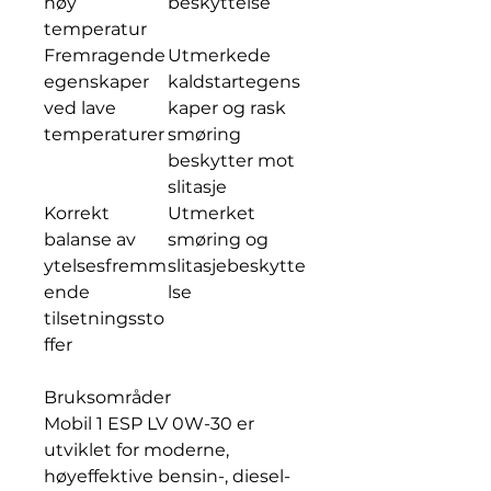
høy
beskyttelse
temperatur
Fremragende
Utmerkede
egenskaper
kaldstartegens
ved lave
kaper og rask
temperaturer
smøring
beskytter mot
slitasje
Korrekt
Utmerket
balanse av
smøring og
ytelsesfremm
slitasjebeskytte
ende
lse
tilsetningssto
ffer
Bruksområder
Mobil 1 ESP LV 0W-30 er
utviklet for moderne,
høyeffektive bensin-, diesel-