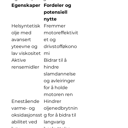
Egenskaper
Fordeler og
potensiell
nytte
Helsyntetisk
Fremmer
olje med
motoreffektivit
avansert
et og
yteevne og
drivstofføkono
lav viskositet
mi
Aktive
Bidrar til å
rensemidler
hindre
slamdannelse
og avleiringer
for å holde
motoren ren
Enestående
Hindrer
varme- og
oljenedbrytnin
oksidasjonsst
g for å bidra til
abilitet ved
langvarig