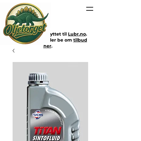
Nettbutikken er flyttet til
Lubr.no
.
Klikk på lenken eller be om
tilbud
her
.