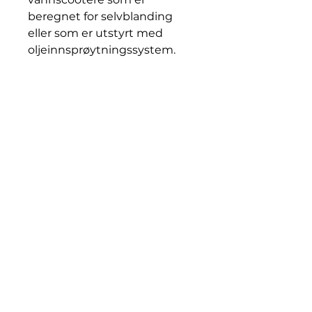
beregnet for selvblanding
eller som er utstyrt med
oljeinnsprøytningssystem.
Blandingsforholdet på oljen
er ifølge motorprodusentens
spesifikasjon, vanligvis 1:50
eller 1:100.
OVERGÅR GODKJENNING:
NMMA TC-W3
© 2026 av OLJETORGET AS