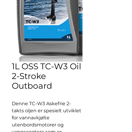
1L OSS TC-W3 Oil
2-Stroke
Outboard
Denne TC-W3 Askefrie 2-
takts oljen er spesielt utviklet
for vannavkjølte
utenbordsmotorer og
vannscootere som er