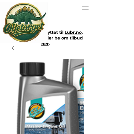
Nettbutikken er flyttet til
Lubr.no
.
Klikk på lenken eller be om
tilbud
her
.