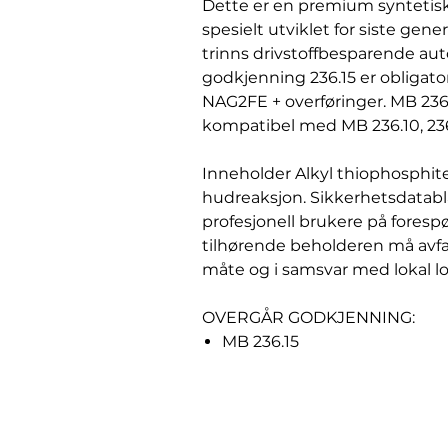
Dette er en premium syntetisk
spesielt utviklet for siste gen
trinns drivstoffbesparende au
godkjenning 236.15 er obligato
NAG2FE + overføringer. MB 236.
kompatibel med MB 236.10, 236.1
Inneholder Alkyl thiophosphite
hudreaksjon. Sikkerhetsdatabla
profesjonell brukere på foresp
tilhørende beholderen må avfa
måte og i samsvar med lokal l
OVERGÅR GODKJENNING:
MB 236.15