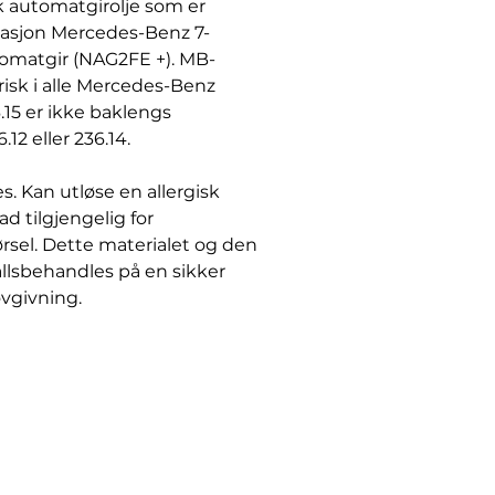
 automatgirolje som er
erasjon Mercedes-Benz 7-
tomatgir (NAG2FE +). MB-
risk i alle Mercedes-Benz
15 er ikke baklengs
2 eller 236.14.
s. Kan utløse en allergisk
d tilgjengelig for
ørsel. Dette materialet og den
llsbehandles på en sikker
ovgivning.