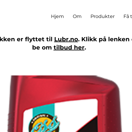
Hjem
Om
Produkter
Få 
ken er flyttet til
Lubr.no
. Klikk på lenken 
be om
tilbud her
.