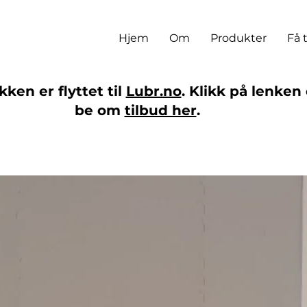
Hjem
Om
Produkter
Få 
ken er flyttet til
Lubr.no
. Klikk på lenken 
be om
tilbud her
.