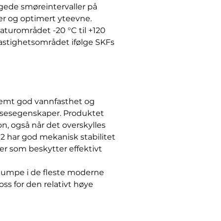
ede smøreintervaller på
r og optimert yteevne.
aturområdet -20 °C til +120
 hastighetsområdet ifølge SKFs
emt god vannfasthet og
lsesegenskaper. Produktet
n, også når det overskylles
har god mekanisk stabilitet
ver som beskytter effektivt
pumpe i de fleste moderne
oss for den relativt høye