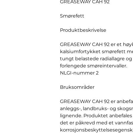
GREASEWAY CAH 92
Smørefett
Produktbeskrivelse
GREASEWAY CAH 92 er et høykva
kalsiumfortykket smørefett m
tungt belastede radiallagre og 
forlengede smøreintervaller.
NLGI-nummer 2
Bruksområder
GREASEWAY CAH 92 er anbefalt 
anleggs-, landbruks- og skog
lignende. Produktet anbefales 
det er påkrevd med et vannfa
korrosjonsbeskyttelsesegensk