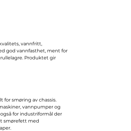
litets, vannfritt,
ed god vannfasthet, ment for
rullelagre. Produktet gir
for smøring av chassis.
smaskiner, vannpumper og
også for industriformål der
st smørefett med
aper.