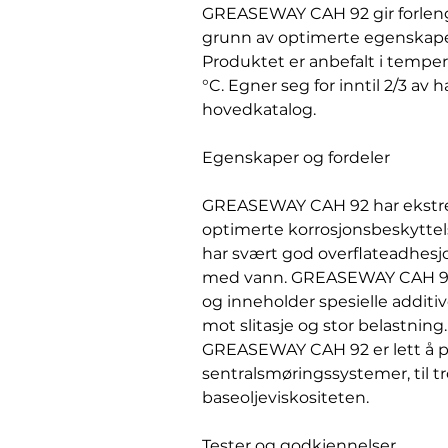
GREASEWAY CAH 92 gir forleng
grunn av optimerte egenskape
Produktet er anbefalt i temper
°C. Egner seg for inntil 2/3 av
hovedkatalog.
Egenskaper og fordeler
GREASEWAY CAH 92 har ekstr
optimerte korrosjonsbeskytte
har svært god overflateadhesjo
med vann. GREASEWAY CAH 92 
og inneholder spesielle additi
mot slitasje og stor belastning.
GREASEWAY CAH 92 er lett å 
sentralsmøringssystemer, til tr
baseoljeviskositeten.
Tester og godkjennelser