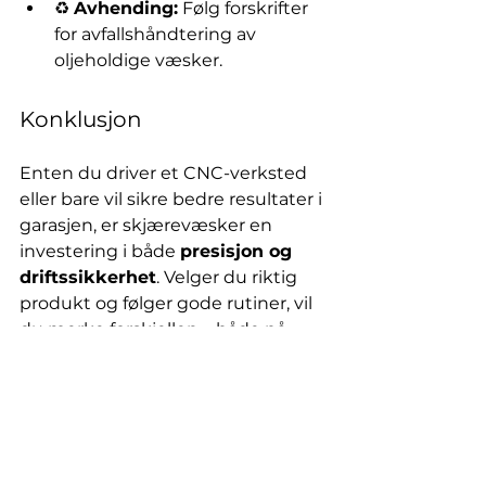
♻️ 
Avhending:
 Følg forskrifter 
for avfallshåndtering av 
oljeholdige væsker.
Konklusjon
Enten du driver et CNC-verksted 
eller bare vil sikre bedre resultater i 
garasjen, er skjærevæsker en 
investering i både 
presisjon og 
driftssikkerhet
. Velger du riktig 
produkt og følger gode rutiner, vil 
du merke forskjellen – både på 
verktøyene dine og sluttresultatet.
💬 Har du spørsmål om hvilken 
skjærevæske som passer din 
prosess? Ta gjerne kontakt – vi 
hjelper deg å finne riktig produkt 
for ditt behov!