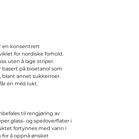
 en konsentrert
klet for nordiske forhold.
ss uten å lage striper.
basert på bioetanol som
r, blant annet sukkerroer.
år en mild lukt.
fales til rengjøring av
yper glass- og speiloverflater i
uktet fortynnes med vann i
for å oppnå ønsket