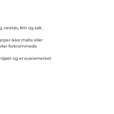
 veistøv, fett og salt,
riper ikke malte eller
- eller forkrommede
miljøet og er svanemerket