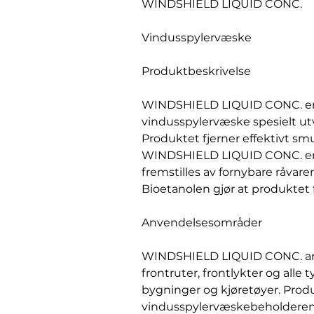
WINDSHIELD LIQUID CONC.
Vindusspylervæske
Produktbeskrivelse
WINDSHIELD LIQUID CONC. er
vindusspylervæske spesielt utvi
Produktet fjerner effektivt smu
WINDSHIELD LIQUID CONC. er 
fremstilles av fornybare råvare
Bioetanolen gjør at produktet f
Anvendelsesområder
WINDSHIELD LIQUID CONC. anbe
frontruter, frontlykter og alle t
bygninger og kjøretøyer. Prod
vindusspylervæskebeholderen 