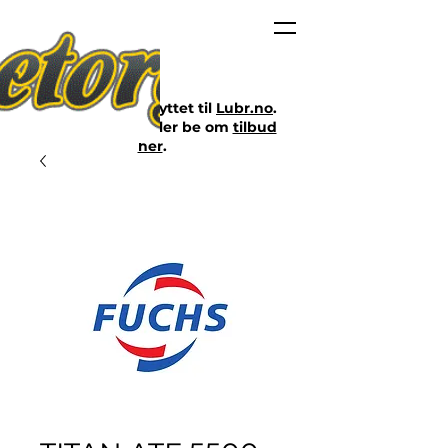
Nettbutikken er flyttet til
Lubr.no
.
Klikk på lenken eller be om
tilbud
her
.