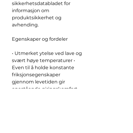
sikkerhetsdatabladet for
informasjon om
produktsikkerhet og
avhending.
Egenskaper og fordeler
• Utmerket ytelse ved lave og
svært høye temperaturer •
Even til å holde konstante
friksjonsegenskaper
gjennom levetiden gir
enestående giringskomfort •
Enestående
aldringsbeskyttelse og
oksidasjonsstabilitet hindrer
fortykning av oljen og
avleiringer, og gir maksimale
oljeskiftintervaller • Topp