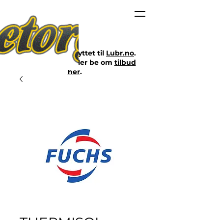
Nettbutikken er flyttet til
Lubr.no
.
Klikk på lenken eller be om
tilbud
her
.