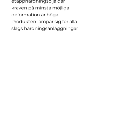
etapphärdningsolja där
kraven på minsta möjliga
deformation är höga.
Produkten lämpar sig för alla
slags härdningsanläggningar
inklusive öppna tankar,
förseglade härdugnar och
kontinuerliga ugnar. I
härdsystem bör
oljetemperaturen under
normala förhållanden vara 50-
100 °C.
Egenskaper och fördelar
• Används främst som
etapphärdningsolja • Lämpar
sig för alla slags
härdningsanläggningar • Hög