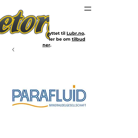
Nettbutikken er flyttet til
Lubr.no
.
Klikk på lenken eller be om
tilbud
her
.