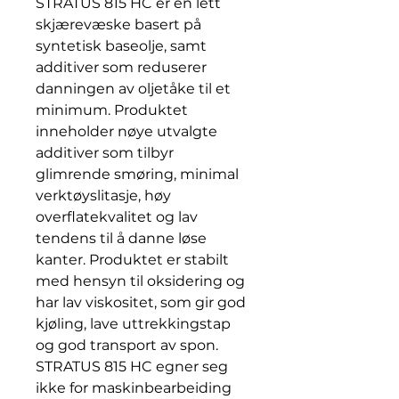
STRATUS 815 HC er en lett
skjærevæske basert på
syntetisk baseolje, samt
additiver som reduserer
danningen av oljetåke til et
minimum. Produktet
inneholder nøye utvalgte
additiver som tilbyr
glimrende smøring, minimal
verktøyslitasje, høy
overflatekvalitet og lav
tendens til å danne løse
kanter. Produktet er stabilt
med hensyn til oksidering og
har lav viskositet, som gir god
kjøling, lave uttrekkingstap
og god transport av spon.
STRATUS 815 HC egner seg
ikke for maskinbearbeiding