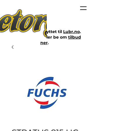
Nettbutikken er flyttet til
Lubr.no
.
Klikk på lenken eller be om
tilbud
her
.