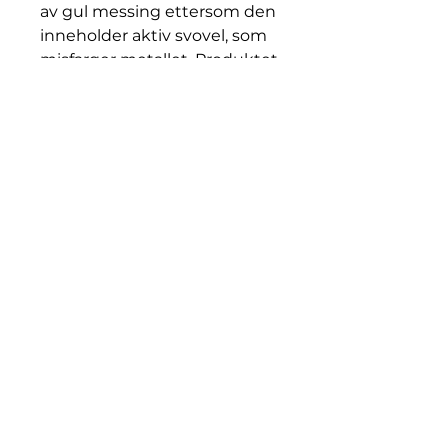
av gul messing ettersom den
inneholder aktiv svovel, som
misfarger metallet. Produktet
kan håndtere
skjærebehandling og visse
utformingsoppgaver.
STRATUS 815 HC ligger helt i
teten teknisk og
arbeidsmiljømessig sett.
Håndtering og oppbevaring
Unngå hudkontakt. Vask
med såpe og vann i tilfelle
hudkontakt. Brukt olje skal
leveres til
gjenvinningsanlegg eller
tilsvarende. Oppbevar
produktet innendørs ved en