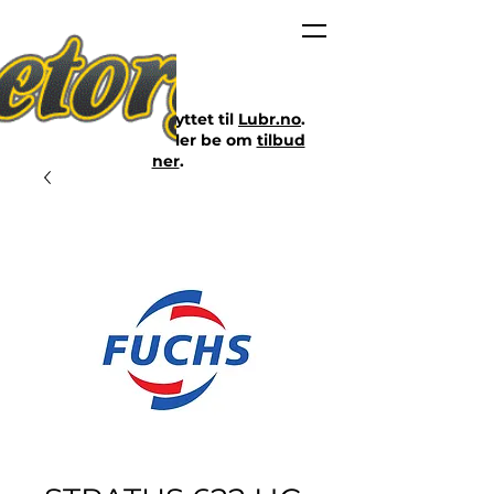
Nettbutikken er flyttet til
Lubr.no
.
Klikk på lenken eller be om
tilbud
her
.