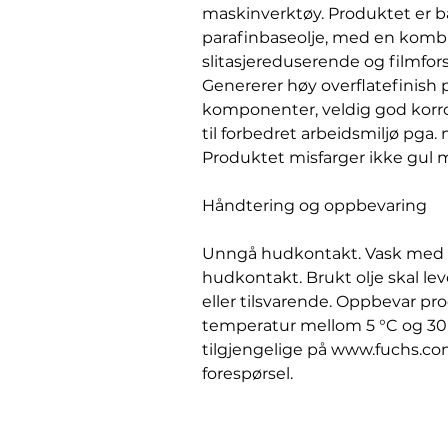
maskinverktøy. Produktet er ba
parafinbaseolje, med en komb
slitasjereduserende og filmfor
Genererer høy overflatefinis
komponenter, veldig god korro
til forbedret arbeidsmiljø pga.
Produktet misfarger ikke gul 
Håndtering og oppbevaring
Unngå hudkontakt. Vask med så
hudkontakt. Brukt olje skal le
eller tilsvarende. Oppbevar p
temperatur mellom 5 °C og 30
tilgjengelige på www.fuchs.com
forespørsel.