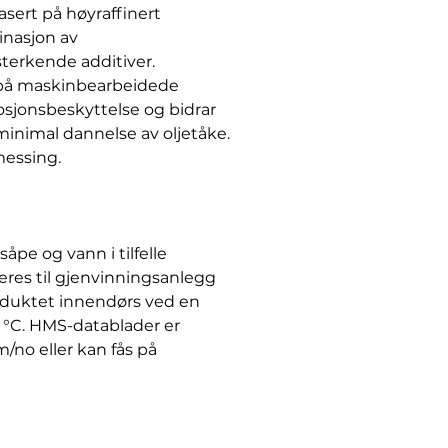
sert på høyraffinert
inasjon av
sterkende additiver.
h på maskinbearbeidede
sjonsbeskyttelse og bidrar
 minimal dannelse av oljetåke.
messing.
pe og vann i tilfelle
veres til gjenvinningsanlegg
roduktet innendørs ved en
 °C. HMS-datablader er
/no eller kan fås på