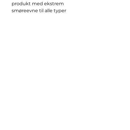
produkt med ekstrem
smøreevne til alle typer
saging i tre. Produktet holder
sagblader rene og fri for
harpiks. Feltforsøk viser at
SAWBAND FLUID XHL
fordobler sagbladenes levetid
sammenlignet med
konkurrerende produkter.
SAWBAND FLUID XHL
forlenger bytteintervallene
for sagblader, noe som øker
sagbrukets produktivitet.
Produktet beskytter
sagkomponenter mot
korrosjon