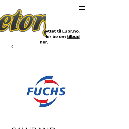
Nettbutikken er flyttet til
Lubr.no
.
Klikk på lenken eller be om
tilbud
her
.