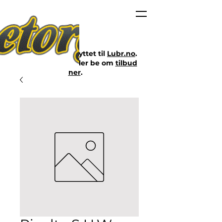
Nettbutikken er flyttet til
Lubr.no
.
Klikk på lenken eller be om
tilbud
her
.