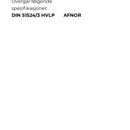
Overgår følgende
spesifikasjoner:
DIN 51524/3 HVLP AFNOR
NFE 48-603 ISO 6743/4
HV
Vickers M-2950 I-286-
S US Steel
127, 136
Denison HF-0
Cincennati P-68
© 2023 by OLJETORGET AS