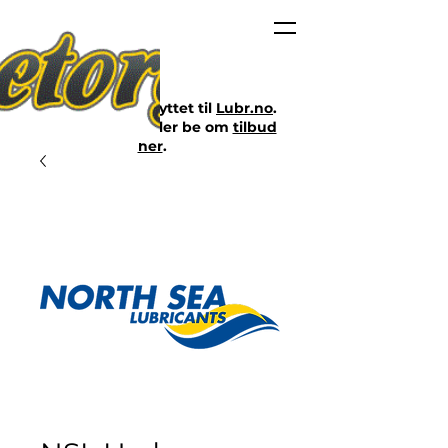
Nettbutikken er flyttet til
Lubr.no
.
Klikk på lenken eller be om
tilbud
her
.