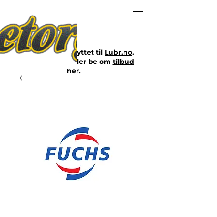
Nettbutikken er flyttet til
Lubr.no
.
Klikk på lenken eller be om
tilbud
her
.