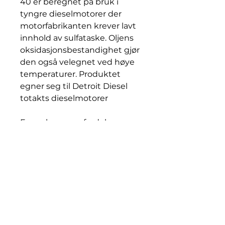
40 er beregnet på bruk i
tyngre dieselmotorer der
motorfabrikanten krever lavt
innhold av sulfataske. Oljens
oksidasjonsbestandighet gjør
den også velegnet ved høye
temperaturer. Produktet
egner seg til Detroit Diesel
totakts dieselmotorer
Egenskaper og fordeler
Kvalitetsbaserte oljer
kombinert med spesielle
additiver sikrer lang
motorlevetid. Anbefales også
til tennkulemotorer.
Tester og godkjennelser
Spesifikasjoner: API CF-2