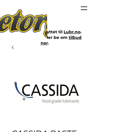
Nettbutikken er flyttet til
Lubr.no
.
Klikk på lenken eller be om
tilbud
her
.