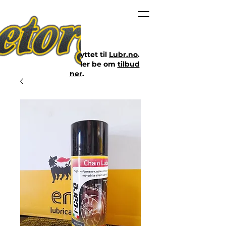
Nettbutikken er flyttet til
Lubr.no
.
Klikk på lenken eller be om
tilbud
her
.