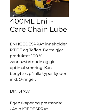
400ML Eni i-
Care Chain Lube
ENI KJEDESPRAY inneholder
P.T.F.E og Teflon. Dette gjør
produktet 100 %
vannavstøtende og gir
optimal smøring. Kan
benyttes på alle typer kjeder
inkl. O-ringer.
DIN 51 757
Egenskaper og prestanda:
• Agip KJEDESPRAY –