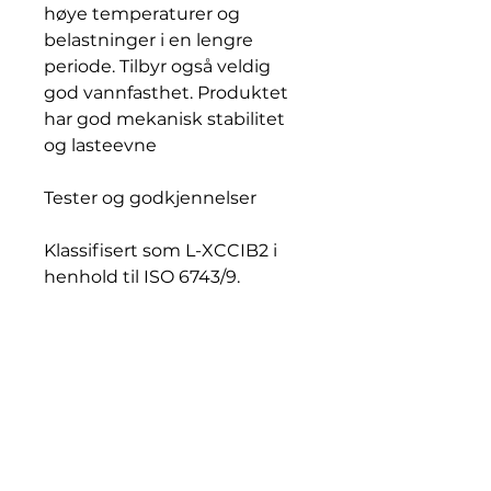
høye temperaturer og
belastninger i en lengre
periode. Tilbyr også veldig
god vannfasthet. Produktet
har god mekanisk stabilitet
og lasteevne
Tester og godkjennelser
Klassifisert som L-XCCIB2 i
henhold til ISO 6743/9.
Klassifisert som KP2K-30 i
henhold til DIN 51502. Testet
og godkjent i SKF Emcor i
henhold til SIS 155130 og SKF
Salt Water Emcor Washout
Test.
Testet og godkjent i SKF
Grease Testing Machine R2F