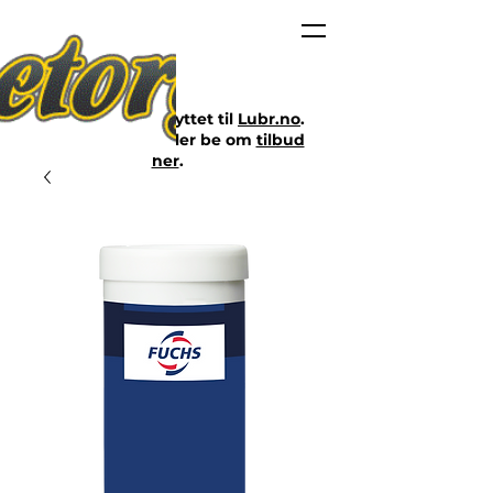
Nettbutikken er flyttet til
Lubr.no
.
Klikk på lenken eller be om
tilbud
her
.