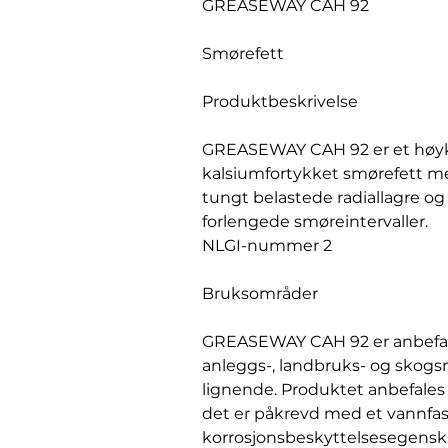
GREASEWAY CAH 92
Smørefett
Produktbeskrivelse
GREASEWAY CAH 92 er et høykva
kalsiumfortykket smørefett m
tungt belastede radiallagre og 
forlengede smøreintervaller.
NLGI-nummer 2
Bruksområder
GREASEWAY CAH 92 er anbefalt 
anleggs-, landbruks- og skog
lignende. Produktet anbefales 
det er påkrevd med et vannfa
korrosjonsbeskyttelsesegensk