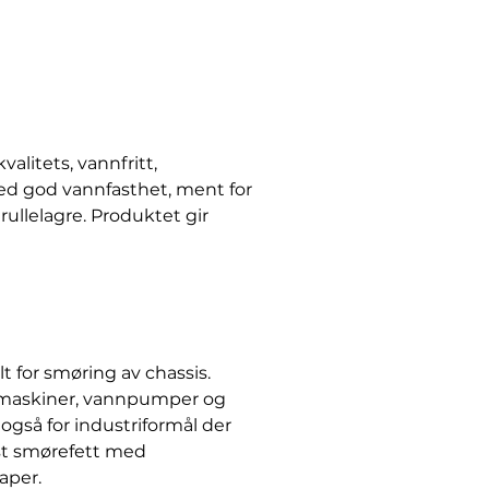
litets, vannfritt,
ed god vannfasthet, ment for
rullelagre. Produktet gir
for smøring av chassis.
smaskiner, vannpumper og
også for industriformål der
st smørefett med
aper.