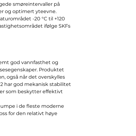
ede smøreintervaller på
r og optimert yteevne.
aturområdet -20 °C til +120
 hastighetsområdet ifølge SKFs
emt god vannfasthet og
lsesegenskaper. Produktet
n, også når det overskylles
har god mekanisk stabilitet
ver som beskytter effektivt
pumpe i de fleste moderne
oss for den relativt høye