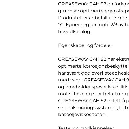
GREASEWAY CAH 92 gir forleng
grunn av optimerte egenskape
Produktet er anbefalt i temper
°C. Egner seg for inntil 2/3 av
hovedkatalog.
Egenskaper og fordeler
GREASEWAY CAH 92 har ekstr
optimerte korrosjonsbeskytte
har svært god overflateadhesjo
med vann. GREASEWAY CAH 92 
og inneholder spesielle additi
mot slitasje og stor belastning.
GREASEWAY CAH 92 er lett å 
sentralsmøringssystemer, til tr
baseoljeviskositeten.
Tester og godkjennelser