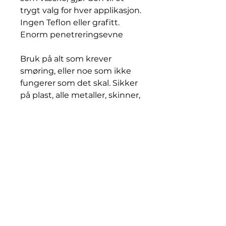
trygt valg for hver applikasjon.
Ingen Teflon eller grafitt.
Enorm penetreringsevne
Bruk på alt som krever
smøring, eller noe som ikke
fungerer som det skal. Sikker
på plast, alle metaller, skinner,
kjeder, elektriske motorer,
reléer, sikringer (40 KV
Dielektrisk). Utmerket til
verktøybeskyttelse, og på
rustene muttere.
Lukter godt.
Produsent: Corrosion Free