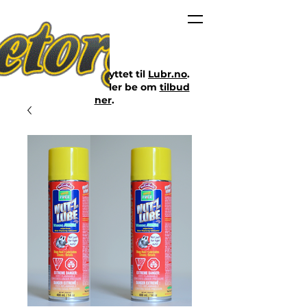
Nettbutikken er flyttet til
Lubr.no
.
Klikk på lenken eller be om
tilbud
her
.