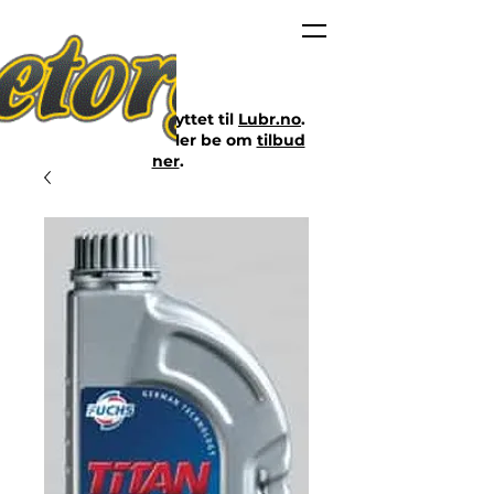
Nettbutikken er flyttet til
Lubr.no
.
Klikk på lenken eller be om
tilbud
her
.