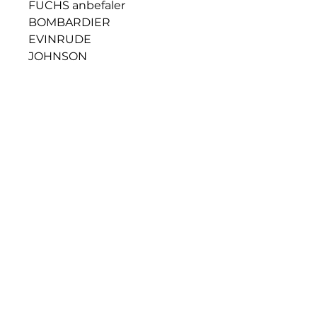
FUCHS anbefaler
BOMBARDIER
EVINRUDE
JOHNSON
KAWASAKI
MARINER
MERCURY
SEADOO
SUZUKI
TOHATSU
YAMAHA
© 2023 by OLJETORGET AS