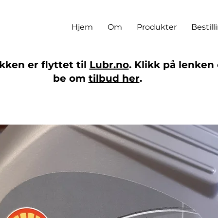
Hjem
Om
Produkter
Bestill
ken er flyttet til
Lubr.no
. Klikk på lenken 
be om
tilbud her
.