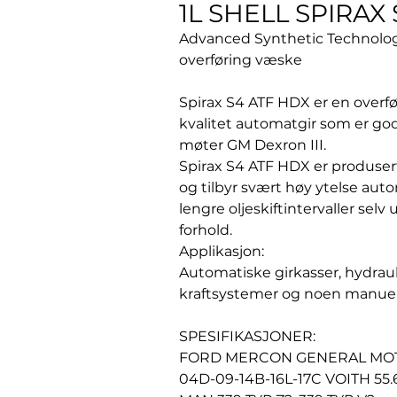
1L SHELL SPIRAX
Advanced Synthetic Technolo
overføring væske
Spirax S4 ATF HDX er en overfø
kvalitet automatgir som er go
møter GM Dexron III.
Spirax S4 ATF HDX er produsert
og tilbyr svært høy ytelse auto
lengre oljeskiftintervaller se
forhold.
Applikasjon:
Automatiske girkasser, hydrauli
kraftsystemer og noen manuell
SPESIFIKASJONER:
FORD MERCON GENERAL MOTO
04D-09-14B-16L-17C VOITH 55.6