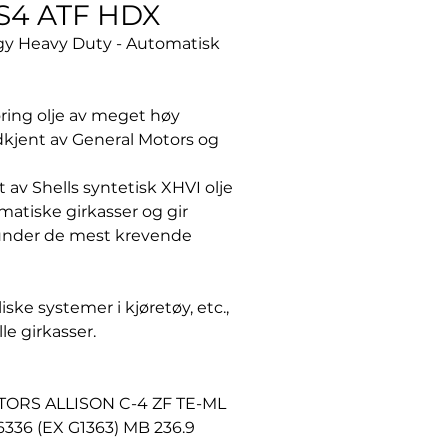
 S4 ATF HDX
gy Heavy Duty - Automatisk
ring olje av meget høy
dkjent av General Motors og
 av Shells syntetisk XHVI olje
matiske girkasser og gir
lv under de mest krevende
ske systemer i kjøretøy, etc.,
e girkasser.
RS ALLISON C-4 ZF TE-ML
336 (EX G1363) MB 236.9