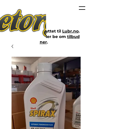
Nettbutikken er flyttet til
Lubr.no
.
Klikk på lenken eller be om
tilbud
her
.