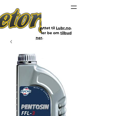
Nettbutikken er flyttet til
Lubr.no
.
Klikk på lenken eller be om
tilbud
her
.