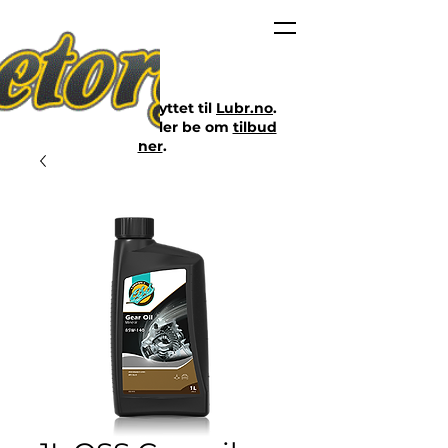
Nettbutikken er flyttet til
Lubr.no
.
Klikk på lenken eller be om
tilbud
her
.