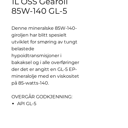
1L OSS Gearoil
85W-140 GL-5
Denne mineralske 85W-140-
giroljen har blitt spesielt
utviklet for smøring av tungt
belastede
hypoidtransmisjoner i
bakaksel og i alle overføringer
der det er angitt en GL-5 EP-
mineralolje med en viskositet
på 85-watts-140.
OVERGÅR GODKJENNING:
API GL-5
FORD SQ-M2C9002-AA
ZF TE-ML 05A / 07A / 12E /
16B / 16C / 17B / 19B