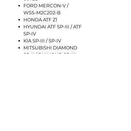
FORD MERCON-V /
WSS-M2C202-B
HONDA ATF Z1
HYUNDAI ATF SP-III / ATF
SP-IV
KIA SP-III / SP-IV
MITSUBISHI DIAMOND
SP-II / DIAMOND SP-III
NISSAN MATIC D / MATIC
J / MATIC K
OPEL/GM 1940 773
SAAB JWS 3309
SUZUKI JWS 3309
TOYOTA T / T-III / T-IV
VOLVO 1161540
VW G 055 025