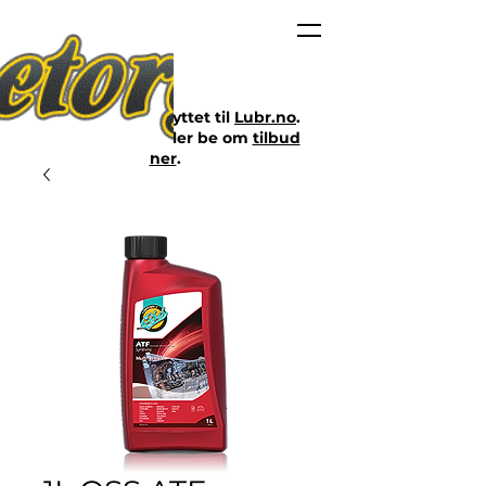
Nettbutikken er flyttet til
Lubr.no
.
Klikk på lenken eller be om
tilbud
her
.