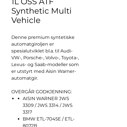
1L OSS ATF
Synthetic Multi
Vehicle
Denne premium syntetiske
automatgiroljen er
spesialutviklet bl.a. til Audi-
VW-, Porsche-, Volvo-, Toyota-,
Lexus- og Saab-modeller som
er utstyrt med Aisin Warner-
automatgir.
OVERGÅR GODKJENNING:
AISIN WARNER JWS
3309 / JWS 3314 / JWS
3317
BMW ETL-7045E / ETL-
8072B