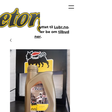
Nettbutikken er flyttet til
Lubr.no
.
Klikk på lenken eller be om
tilbud
her
.