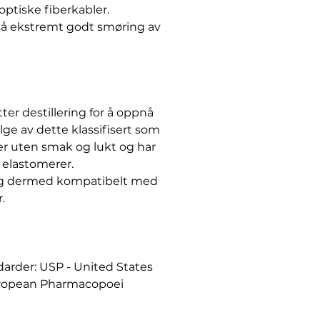
optiske fiberkabler.
å ekstremt godt smøring av
ter destillering for å oppnå
lge av dette klassifisert som
er uten smak og lukt og har
g elastomerer.
 og dermed kompatibelt med
.
arder: USP - United States
ropean Pharmacopoei