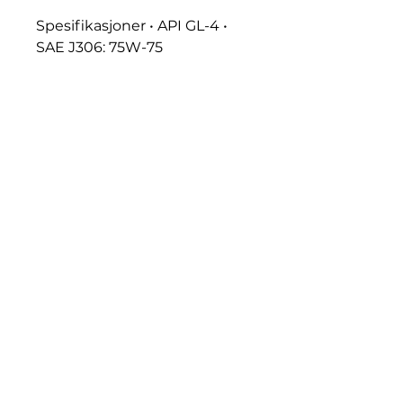
Spesifikasjoner • API GL-4 •
SAE J306: 75W-75
Godkjennelser • VOLVO WB
102 FUCHS anbefaler •
ALLISON C-4 • CASE MS
1207/1209/1210 • CATERPILLAR
TO-2 • FORD M2C86-C • FORD
ESN-M2C134-D • JCB
4000/0500 - JCB 4000/2200 •
JOHN DEERE JDM J20C •
JOHN DEERE JDM J20D •
KOMATSU AXO 80 (KES
07.866) • KUBOTA UDT FLUID •
MASSEY FERGUSON CMS M
1145, 1143, 1135 • VOLVO WB 101
• ZF TE-ML 03E, 05F, 06K, 17E,