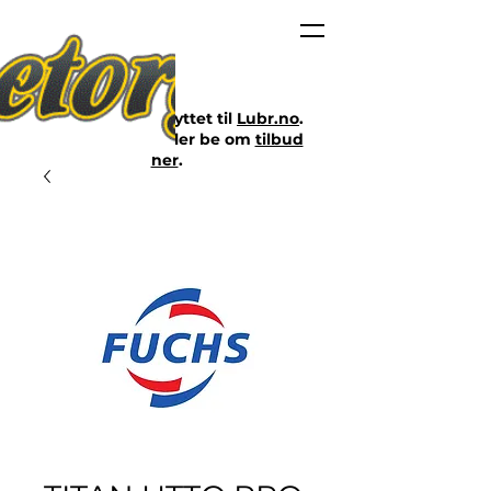
Nettbutikken er flyttet til
Lubr.no
.
Klikk på lenken eller be om
tilbud
her
.