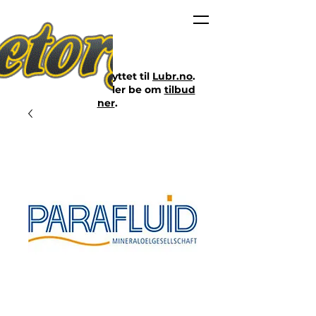
Nettbutikken er flyttet til
Lubr.no
.
Klikk på lenken eller be om
tilbud
her
.