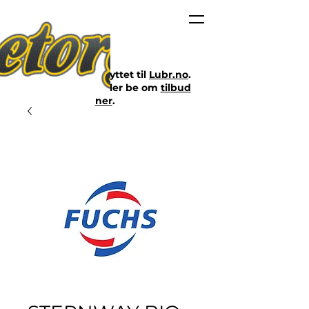
Nettbutikken er flyttet til
Lubr.no
.
Klikk på lenken eller be om
tilbud
her
.