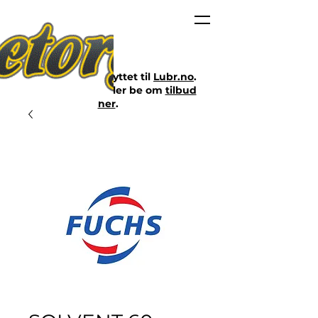
Nettbutikken er flyttet til
Lubr.no
.
Klikk på lenken eller be om
tilbud
her
.