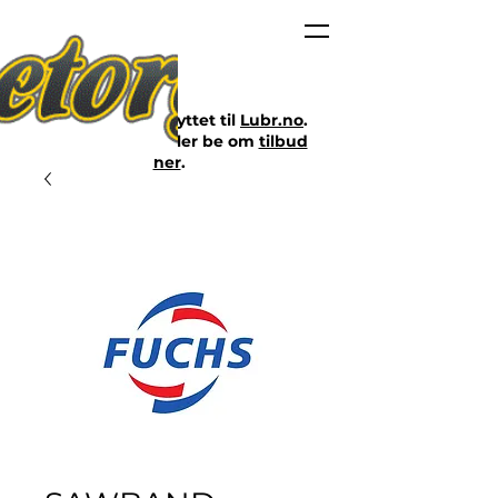
Nettbutikken er flyttet til
Lubr.no
.
Klikk på lenken eller be om
tilbud
her
.