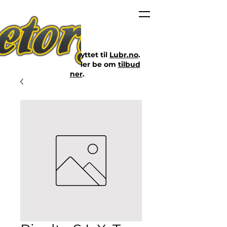
Nettbutikken er flyttet til
Lubr.no
.
Klikk på lenken eller be om
tilbud
her
.