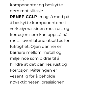
komponenter og beskytte
dem mot slitasje.
RENEP CGLP
er også med på
å beskytte komponentene i
verktøymaskinen mot rust og
korrosjon som kan oppstå når
metalloverflatene utsettes for
fuktighet. Oljen danner en
barriere mellom metall og
miljø, noe som bidrar til å
hindre at det dannes rust og
korrosjon. Påføringen er
vesentlig for å beholde
nøyaktigheten, presisjonen
og levetiden på vangeoljer i
verktøymaskinene. Ved å
redusere friksjonen og
beskytte mot slitasje,