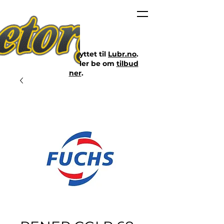
Nettbutikken er flyttet til
Lubr.no
.
Klikk på lenken eller be om
tilbud
her
.