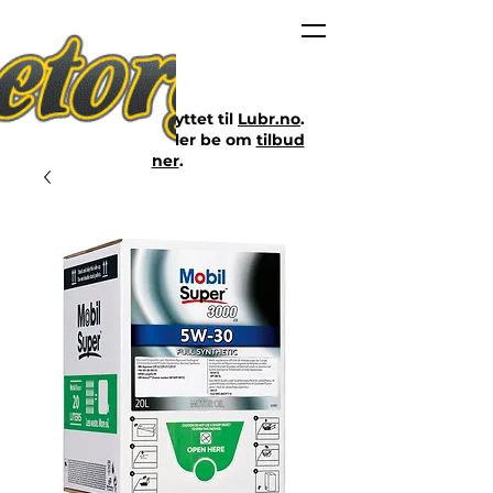
Nettbutikken er flyttet til
Lubr.no
.
Klikk på lenken eller be om
tilbud
her
.