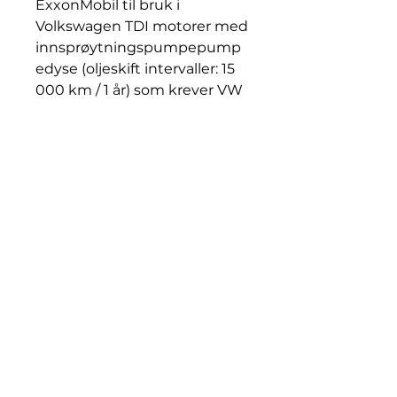
ExxonMobil til bruk i
Volkswagen TDI motorer med
innsprøytningspumpepump
edyse (oljeskift intervaller: 15
000 km / 1 år) som krever VW
505 01-godkjennelse og i Ford
Galaxy Turbo Diesel som
krever VW 505 01 eller Ford
WSS-M2C917-A-godkjennelse
Mobil Super 3000 XE 5W-30
har General Motors Service Fill
dexos2™ godkjennelse som
kreves for alle nye 2010
diesel- og bensinmodeller fra
GM/Opel/Vauxhall/Chevrolet.
GM/Opel har oppgitt at
dexos2™-spesifikasjonen er
bakoverkompatibel med