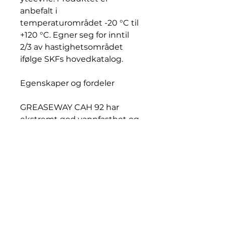
anbefalt i
temperaturområdet -20 °C til
+120 °C. Egner seg for inntil
2/3 av hastighetsområdet
ifølge SKFs hovedkatalog.
Egenskaper og fordeler
GREASEWAY CAH 92 har
ekstremt god vannfasthet og
optimerte
korrosjonsbeskyttelsesegens
kaper. Produktet har svært
god overflateadhesjon, også
når det overskylles med vann.
GREASEWAY CAH 92 har god
mekanisk stabilitet og
inneholder spesielle additiver