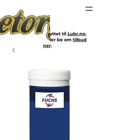
Nettbutikken er flyttet til
Lubr.no
.
Klikk på lenken eller be om
tilbud
her
.