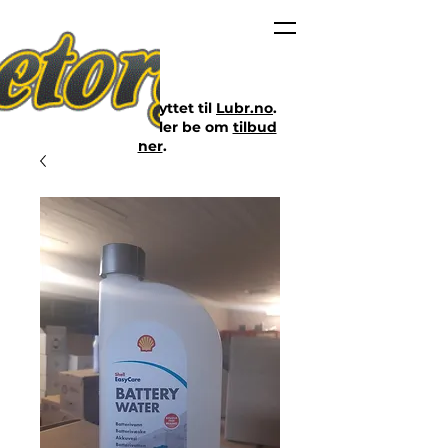
Nettbutikken er flyttet til
Lubr.no
.
Klikk på lenken eller be om
tilbud
her
.